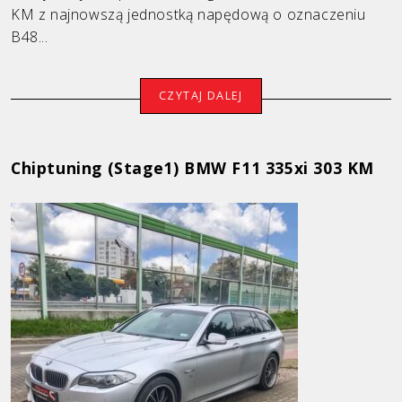
KM z najnowszą jednostką napędową o oznaczeniu
B48...
CZYTAJ DALEJ
Chiptuning (Stage1) BMW F11 335xi 303 KM