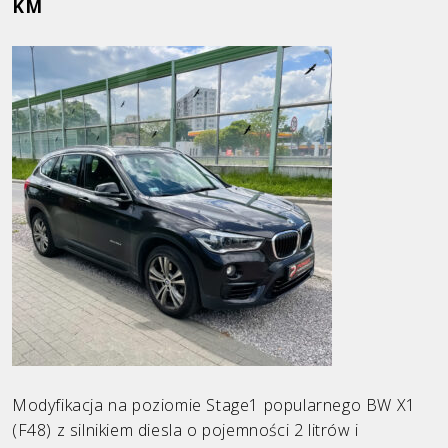
KM
Ford
Honda
Hyundai
Infiniti
KIA
Land Rover
Mazda
Mercedes
Mini
Opel
Modyfikacja na poziomie Stage1 popularnego BW X1
(F48) z silnikiem diesla o pojemności 2 litrów i
Peugeot