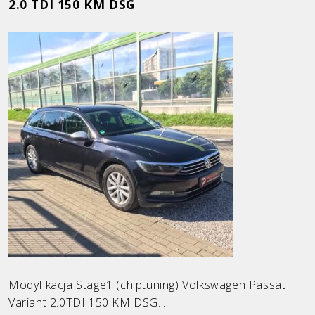
2.0 TDI 150 KM DSG
Ford
Honda
Hyundai
Infiniti
KIA
Land Rover
Mazda
Mercedes
Mini
Opel
Modyfikacja Stage1 (chiptuning) Volkswagen Passat
Variant 2.0TDI 150 KM DSG...
Peugeot