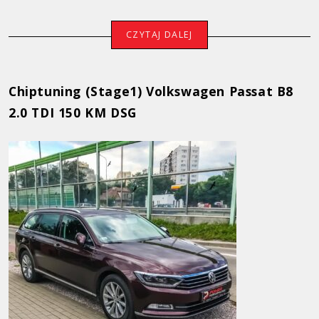
Porsche
CZYTAJ DALEJ
Renault
Seat
Chiptuning (Stage1) Volkswagen Passat B8
2.0 TDI 150 KM DSG
Skoda
Toyota
Volkswagen
Volvo
Oferta
Opinie klientów
Dlaczego my?