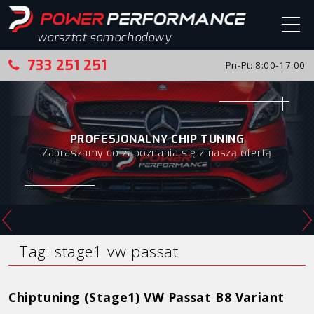
warsztat samochodowy
733 251 251
Pn-Pt: 8:00-17:00
Start
Chip tuning
DIAGNOSTYKA KOMPUTEROWA
Regeneracja oraz usuwanie/wyłączenie
Chip tuning – realizacje
DPF/FAP/EGR
Alfa Romeo
Audi
BMW
Tag:
stage1 vw passat
Citroen
Chiptuning (Stage1) VW Passat B8 Variant
Fiat