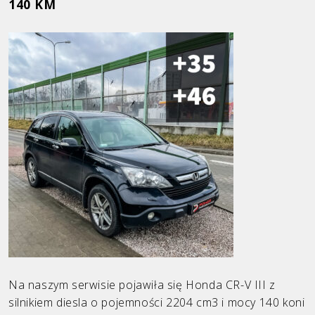
140 KM
Ford
Honda
Hyundai
Infiniti
KIA
Land Rover
Mazda
Mercedes
Mini
Opel
Na naszym serwisie pojawiła się Honda CR-V III z
silnikiem diesla o pojemności 2204 cm3 i mocy 140 koni
Peugeot