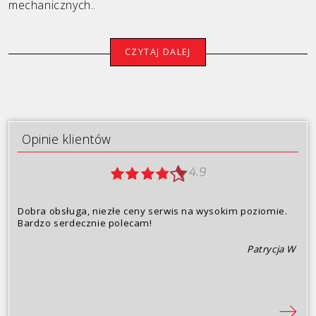
mechanicznych..
Porsche
CZYTAJ DALEJ
Renault
Seat
Skoda
Opinie klientów
Toyota
4.9
Volkswagen
Volvo
Dobra obsługa, niezłe ceny serwis na wysokim poziomie.
Bardzo serdecznie polecam!
Oferta
Patrycja W
Opinie klientów
Dlaczego my?