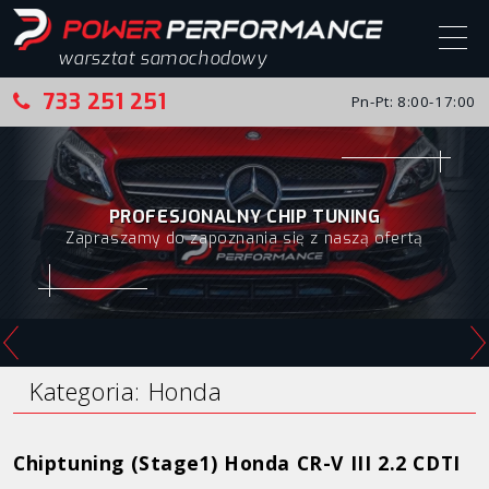
warsztat samochodowy
733 251 251
Pn-Pt: 8:00-17:00
Start
Chip tuning
PROFESJONALNY CHIP TUNING
Zapraszamy do zapoznania się z naszą ofertą
Chip tuning – realizacje
Alfa Romeo
Audi
BMW
Kategoria:
Honda
Citroen
Chiptuning (Stage1) Honda CR-V III 2.2 CDTI
Fiat