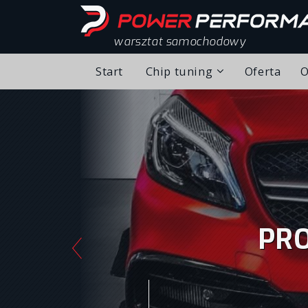
warsztat samochodowy
Start
Chip tuning
Oferta
O
Chip tuning – realizacj
Alfa Romeo
Audi
BMW
PRO
Citroen
Fiat