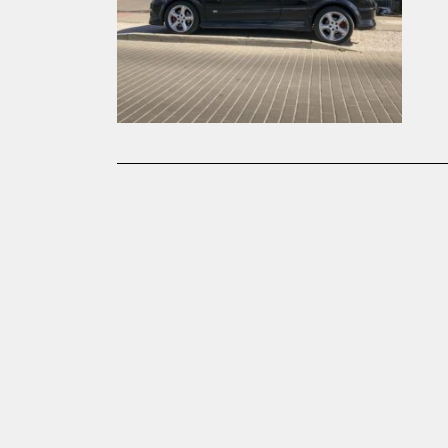
Opel
Peugeot
Porsche
Renault
Seat
Skoda
Toyota
Volkswagen