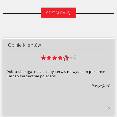
Porsche
CZYTAJ DALEJ
Renault
Seat
Skoda
Opinie klientów
Toyota
4.9
Volkswagen
Dobra obsługa, niezłe ceny serwis na wysokim poziomie.
Volvo
Bardzo serdecznie polecam!
Patrycja W
Oferta
Opinie klientów
Dlaczego my?