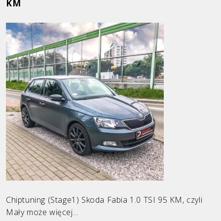
KM
Ford
Honda
Hyundai
Infiniti
KIA
Land Rover
Mazda
Mercedes
Mini
Opel
Chiptuning (Stage1) Skoda Fabia 1.0 TSI 95 KM, czyli
Mały może więcej...
Peugeot