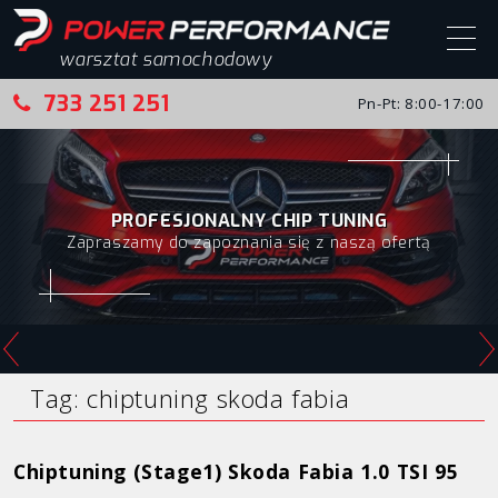
warsztat samochodowy
733 251 251
Pn-Pt: 8:00-17:00
Start
Chip tuning
PROFESJONALNY CHIP TUNING
Zapraszamy do zapoznania się z naszą ofertą
Chip tuning – realizacje
Alfa Romeo
Audi
BMW
Tag:
chiptuning skoda fabia
Citroen
Chiptuning (Stage1) Skoda Fabia 1.0 TSI 95
Fiat