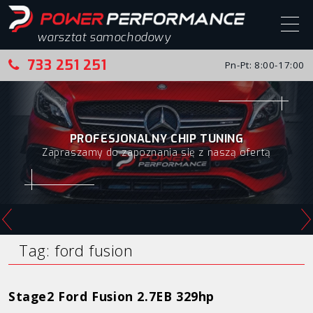
warsztat samochodowy
733 251 251
Pn-Pt: 8:00-17:00
Start
Chip tuning
PROFESJONALNY CHIP TUNING
Zapraszamy do zapoznania się z naszą ofertą
Chip tuning – realizacje
Alfa Romeo
Audi
BMW
Tag:
ford fusion
Citroen
Stage2 Ford Fusion 2.7EB 329hp
Fiat