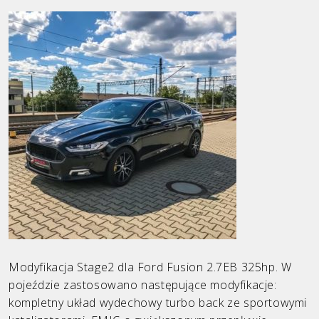
Ford
Honda
Hyundai
Infiniti
KIA
Land Rover
Mazda
Mercedes
Mini
Modyfikacja Stage2 dla Ford Fusion 2.7EB 325hp. W
pojeździe zastosowano następujące modyfikacje:
Opel
kompletny układ wydechowy turbo back ze sportowymi
Peugeot