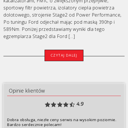
katalizatorami, FMIC o zwiększonym przepływie,
sportowy filtr powietrza, izolatory ciepła powietrza
Porsche
dolotowego, strojenie Stage2 od Power Performance,
Po tuningu Ford odjechał mając pod maską 390hp i
Renault
589Nm. Poniżej przedstawiamy wyniki dla tego
Seat
egzemplarza Stage2 dla Ford […]
Skoda
CZYTAJ DALEJ
Toyota
Volkswagen
Volvo
Opinie klientów
Oferta
4.9
Opinie klientów
Dlaczego my?
Dobra obsługa, niezłe ceny serwis na wysokim poziomie.
Bardzo serdecznie polecam!