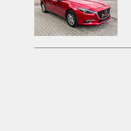
Opel
Peugeot
Porsche
Renault
Seat
Skoda
Toyota
Volkswagen