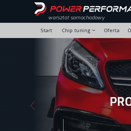
warsztat samochodowy
Start
Chip tuning
Oferta
O
Chip tuning – realizacj
Alfa Romeo
Audi
BMW
PRO
Citroen
Fiat