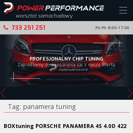
warsztat samochodowy
733 251 251
Pn-Pt: 8:00-17:00
Start
Chip tuning
PROFESJONALNY CHIP TUNING
Zapraszamy do zapoznania się z naszą ofertą
Chip tuning – realizacje
Alfa Romeo
Audi
BMW
Tag:
panamera tuning
Citroen
BOXtuning PORSCHE PANAMERA 4S 4.0D 422
Fiat