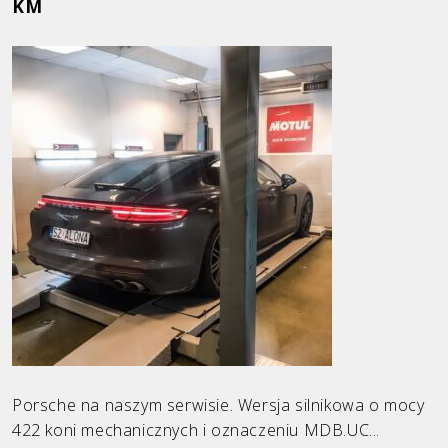
KM
Ford
Honda
Hyundai
Infiniti
KIA
Land Rover
Mazda
Mercedes
Mini
Opel
Porsche na naszym serwisie. Wersja silnikowa o mocy
422 koni mechanicznych i oznaczeniu MDB.UC...
Peugeot