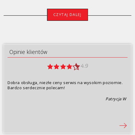
Porsche
CZYTAJ DALEJ
Renault
Seat
Skoda
Opinie klientów
Toyota
4.9
Volkswagen
Dobra obsługa, niezłe ceny serwis na wysokim poziomie.
Volvo
Bardzo serdecznie polecam!
Patrycja W
Oferta
Opinie klientów
Dlaczego my?