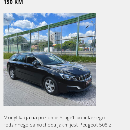
150 KM
Ford
Honda
Hyundai
Infiniti
KIA
Land Rover
Mazda
Mercedes
Mini
Opel
Modyfikacja na poziomie Stage1 popularnego
rodzinnego samochodu jakim jest Peugeot 508 z
Peugeot