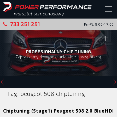
warsztat samochodowy
733 251 251
Pn-Pt: 8:00-17:00
Start
Chip tuning
PROFESJONALNY CHIP TUNING
Zapraszamy do zapoznania się z naszą ofertą
Chip tuning – realizacje
Alfa Romeo
Audi
BMW
Tag:
peugeot 508 chiptuning
Citroen
Chiptuning (Stage1) Peugeot 508 2.0 BlueHDI
Fiat