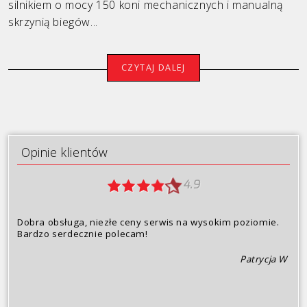
silnikiem o mocy 150 koni mechanicznych i manualną
skrzynią biegów...
Porsche
Renault
CZYTAJ DALEJ
Seat
Skoda
Toyota
Opinie klientów
Volkswagen
4.9
Volvo
Dobra obsługa, niezłe ceny serwis na wysokim poziomie.
Oferta
Bardzo serdecznie polecam!
Opinie klientów
Patrycja W
Dlaczego my?