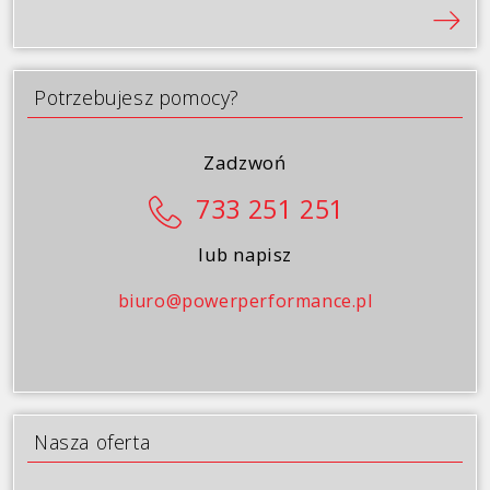
Galeria
Blog
Potrzebujesz pomocy?
Kontakt
Zadzwoń
733 251 251
lub napisz
biuro@powerperformance.pl
Nasza oferta