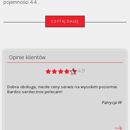
pojemności 4.4...
Porsche
CZYTAJ DALEJ
Renault
Seat
Skoda
Opinie klientów
Toyota
4.9
Volkswagen
Volvo
Dobra obsługa, niezłe ceny serwis na wysokim poziomie.
Bardzo serdecznie polecam!
Oferta
Patrycja W
Opinie klientów
Dlaczego my?