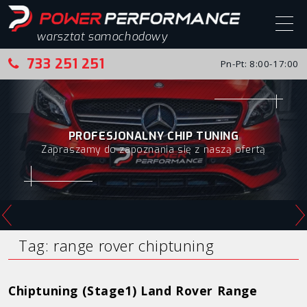
warsztat samochodowy
733 251 251
Pn-Pt: 8:00-17:00
Start
Chip tuning
PROFESJONALNY CHIP TUNING
Zapraszamy do zapoznania się z naszą ofertą
Chip tuning – realizacje
Alfa Romeo
Audi
BMW
Tag:
range rover chiptuning
Citroen
Chiptuning (Stage1) Land Rover Range
Fiat