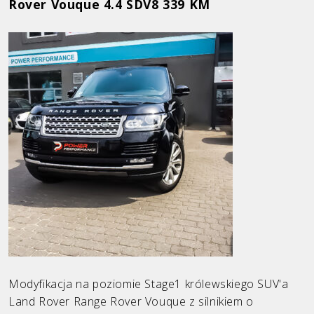
Rover Vouque 4.4 SDV8 339 KM
Ford
Honda
Hyundai
Infiniti
KIA
Land Rover
Mazda
Mercedes
Mini
Opel
Modyfikacja na poziomie Stage1 królewskiego SUV'a
Land Rover Range Rover Vouque z silnikiem o
Peugeot