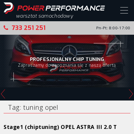
warsztat samochodowy
733 251 251
Pn-Pt: 8:00-17:00
Start
Chip tuning
PROFESJONALNY CHIP TUNING
Zapraszamy do zapoznania się z naszą ofertą
Chip tuning – realizacje
Alfa Romeo
Audi
BMW
Tag:
tuning opel
Citroen
Stage1 (chiptuning) OPEL ASTRA III 2.0 T
Fiat