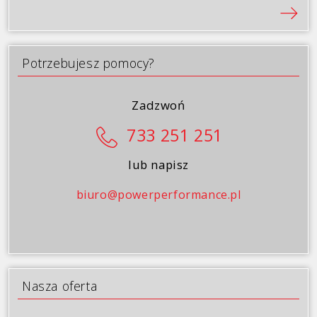
Galeria
Blog
Potrzebujesz pomocy?
Kontakt
Zadzwoń
733 251 251
lub napisz
biuro@powerperformance.pl
Nasza oferta