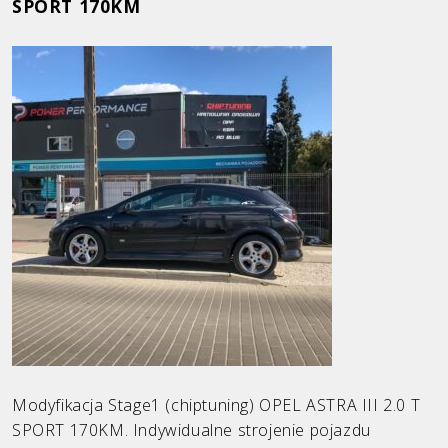
SPORT 170KM
Ford
Honda
Hyundai
Infiniti
KIA
Land Rover
Mazda
Mercedes
Mini
Opel
Modyfikacja Stage1 (chiptuning) OPEL ASTRA III 2.0 T
SPORT 170KM. Indywidualne strojenie pojazdu
Peugeot