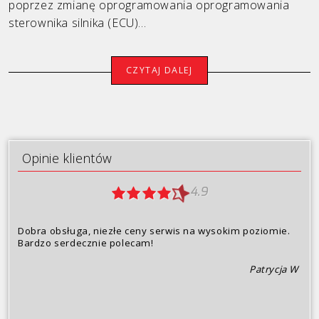
poprzez zmianę oprogramowania oprogramowania
sterownika silnika (ECU)...
Porsche
Renault
CZYTAJ DALEJ
Seat
Skoda
Toyota
Opinie klientów
Volkswagen
4.9
Volvo
Dobra obsługa, niezłe ceny serwis na wysokim poziomie.
Oferta
Bardzo serdecznie polecam!
Opinie klientów
Patrycja W
Dlaczego my?